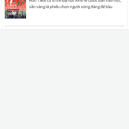
Hơn 1.800 cử tri trẻ Đại học Kinh tế Quốc dân háo hức,
sẵn sàng lá phiếu chọn người xứng đáng để bầu