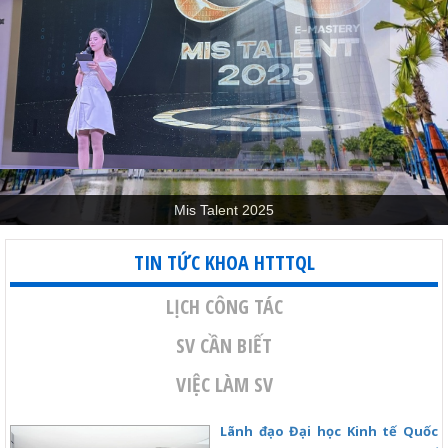
Mis Talent 2025
TIN TỨC KHOA HTTTQL
LỊCH CÔNG TÁC
SV CẦN BIẾT
VIỆC LÀM SV
Lãnh đạo Đại học Kinh tế Quốc